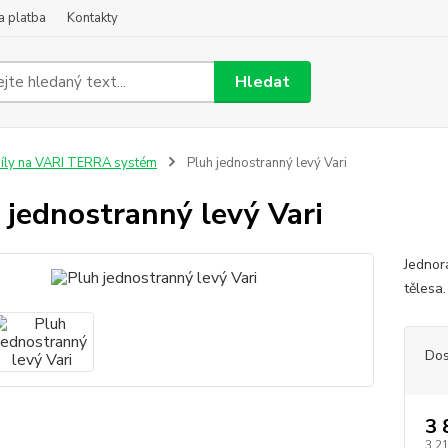
a platba
Kontakty
Hledat
íly na VARI TERRA systém
Pluh jednostranný levý Vari
 jednostranný levý Vari
Jednor
tělesa
Dos
3 
3 2