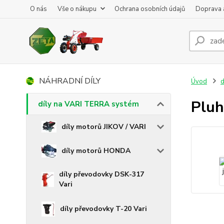
O nás
Vše o nákupu
Ochrana osobních údajů
Doprava 
NÁHRADNÍ DÍLY
Úvod
d
Pluh
díly na VARI TERRA systém
díly motorů JIKOV / VARI
díly motorů HONDA
díly převodovky DSK-317
Vari
díly převodovky T-20 Vari