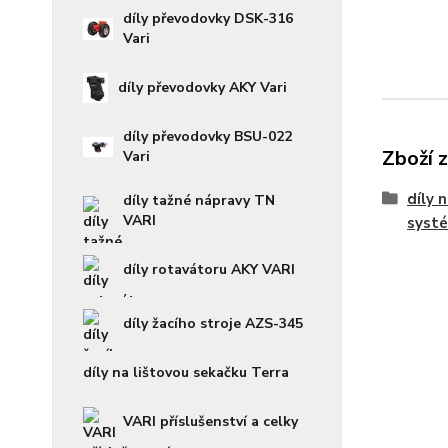
díly převodovky DSK-316
Vari
díly převodovky AKY Vari
díly převodovky BSU-022
Zboží 
Vari
díly 
díly tažné nápravy TN
VARI
syst
díly rotavátoru AKY VARI
díly žacího stroje AZS-345
díly na lištovou sekačku Terra
VARI příslušenství a celky