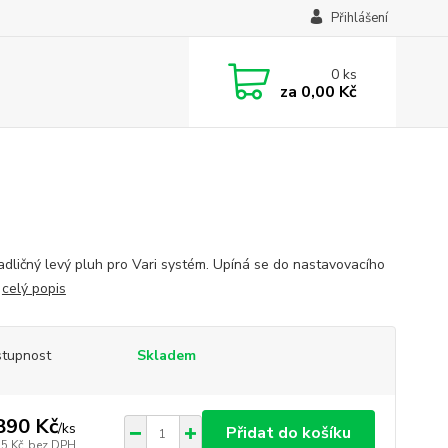
Přihlášení
0
ks
za
0,00 Kč
adličný levý pluh pro Vari systém. Upíná se do nastavovacího
.
celý popis
tupnost
Skladem
890 Kč
/
ks
Přidat do košíku
15 Kč
bez DPH