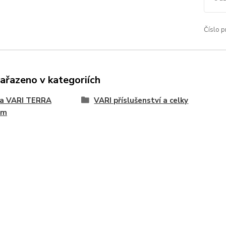
Číslo p
zařazeno v kategoriích
na VARI TERRA
VARI příslušenství a celky
ém