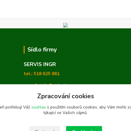
Sídlo firmy
SERVIS INGR
tel.: 518 625 861
e-mail: info@zetashop.cz
Zpracování cookies
Mgr. Olga Hradilová, Ph. D.
eři potřebují Váš
souhlas
s použitím souborů cookies, aby Vám mohli z
Skoronice 169, Vlkoš 696 41
týkající se Vašich zájmů.