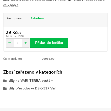
celý popis
Dostupnost
Skladem
29 Kč
/
ks
24 Kč
bez DPH
Přidat do košíku
Číslo produktu:
20036.00
Zboží zařazeno v kategoriích
díly na VARI TERRA systém
díly převodovky DSK-317 Vari