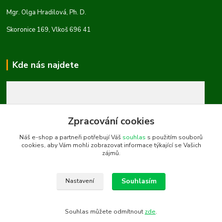
Mgr. Olga Hradilová, Ph. D.
Skoronice 169, Vlkoš 696 41
Kde nás najdete
Zpracování cookies
Náš e-shop a partneři potřebují Váš
souhlas
s použitím souborů
cookies, aby Vám mohli zobrazovat informace týkající se Vašich
zájmů.
Souhlasím
Nastavení
Souhlas můžete odmítnout
zde
.
Vytvořeno na
Eshop-rychle.cz