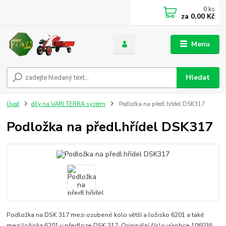
0
ks
za
0,00 Kč
Menu
Hledat
Úvod
díly na VARI TERRA systém
Podložka na předl.hřídel DSK317
Podložka na předl.hřídel DSK317
Podložka na DSK 317 mezi ozubené kolo větší a ložisko 6201 a také
mezi ložiska 6201 v předloze DSK 317. Originální číslo výrobce 106036.