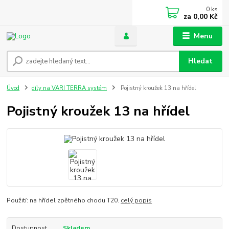
0
ks
za
0,00 Kč
Menu
Hledat
Úvod
díly na VARI TERRA systém
Pojistný kroužek 13 na hřídel
Pojistný kroužek 13 na hřídel
Použití: na hřídel zpětného chodu T20.
celý popis
Dostupnost
Skladem