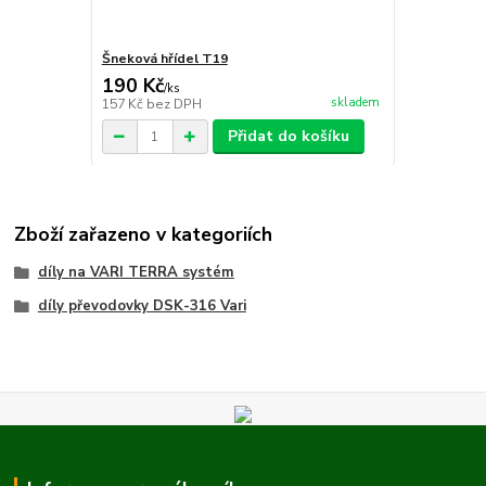
Šneková hřídel T19
190 Kč
/
ks
skladem
157 Kč
bez DPH
Přidat do košíku
Zboží zařazeno v kategoriích
díly na VARI TERRA systém
díly převodovky DSK-316 Vari