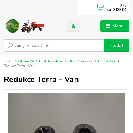
0
ks
za
0,00 Kč
Menu
Hledat
Úvod
díly na VARI TERRA systém
díly převodovky DSK-316 Vari
Redukce Terra - Vari
Redukce Terra - Vari