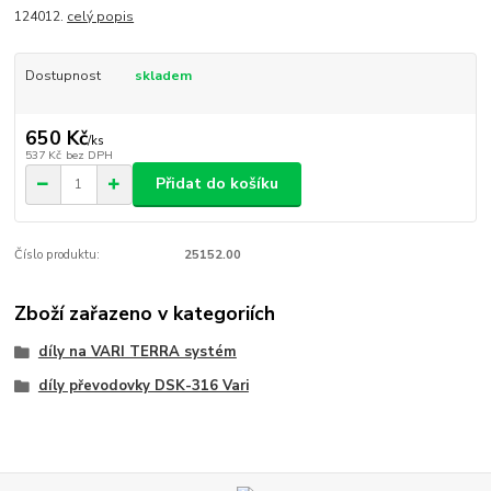
124012.
celý popis
Dostupnost
skladem
650 Kč
/
ks
537 Kč
bez DPH
Přidat do košíku
Číslo produktu:
25152.00
Zboží zařazeno v kategoriích
díly na VARI TERRA systém
díly převodovky DSK-316 Vari