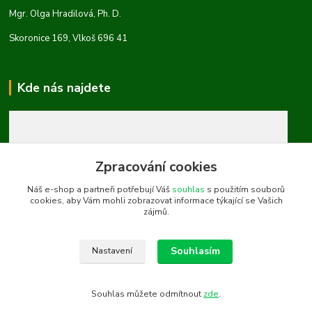
Mgr. Olga Hradilová, Ph. D.
Skoronice 169, Vlkoš 696 41
Kde nás najdete
Zpracování cookies
Náš e-shop a partneři potřebují Váš
souhlas
s použitím souborů
cookies, aby Vám mohli zobrazovat informace týkající se Vašich
zájmů.
Souhlasím
Nastavení
Souhlas můžete odmítnout
zde
.
Vytvořeno na
Eshop-rychle.cz