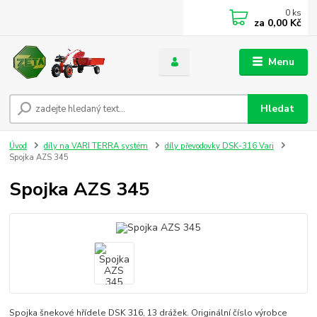
0
ks
za
0,00 Kč
Menu
Hledat
Úvod
díly na VARI TERRA systém
díly převodovky DSK-316 Vari
Spojka AZS 345
Spojka AZS 345
Spojka šnekové hřídele DSK 316, 13 drážek. Originální číslo výrobce