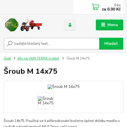
0
ks
za
0,00 Kč
Menu
Hledat
Úvod
díly na VARI TERRA systém
Šroub M 14x75
Šroub M 14x75
Šroub 14x75. Používá se k přišroubování bočnice úplné držáku madla u
vodícíh rukojetí motorů MJ-5 Terra.
celý popis