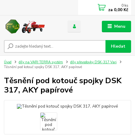
0
ks
za
0,00 Kč
Menu
Hledat
Úvod
díly na VARI TERRA systém
díly převodovky DSK-317 Vari
Těsnění pod kotouč spojky DSK 317, AKY papírové
Těsnění pod kotouč spojky DSK
317, AKY papírové