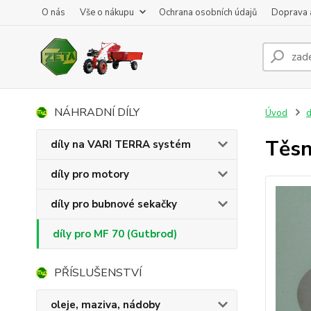
O nás
Vše o nákupu
Ochrana osobních údajů
Doprava 
NÁHRADNÍ DÍLY
Úvod
d
Těsn
díly na VARI TERRA systém
díly pro motory
díly pro bubnové sekačky
díly pro MF 70 (Gutbrod)
PŘÍSLUŠENSTVÍ
oleje, maziva, nádoby