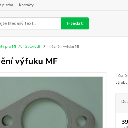
a platba
Kontakty
Hledat
íly pro MF 70 (Gutbrod)
Těsnění výfuku MF
ění výfuku MF
Těsněn
výrobc
Dos
39
32 