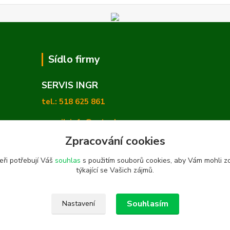
Sídlo firmy
SERVIS INGR
tel.: 518 625 861
e-mail: info@zetashop.cz
Zpracování cookies
Mgr. Olga Hradilová, Ph. D.
eři potřebují Váš
souhlas
s použitím souborů cookies, aby Vám mohli z
Skoronice 169, Vlkoš 696 41
týkající se Vašich zájmů.
Souhlasím
Nastavení