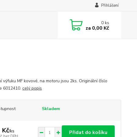
Přihlášení
0
ks
za
0,00 Kč
í výfuku MF kovové, na motoru jsou 2ks. Originální číslo
e 6012410.
celý popis
tupnost
Skladem
 Kč
/
ks
Přidat do košíku
Kč
bez DPH