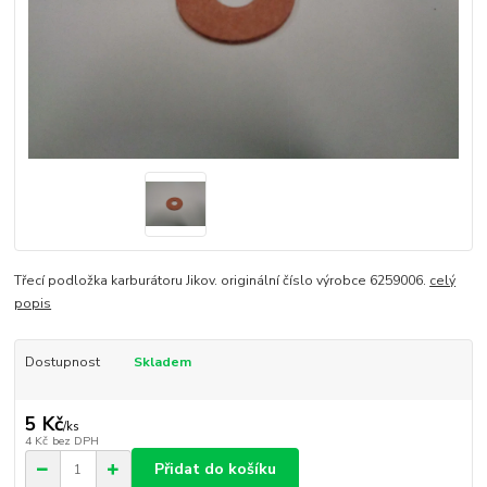
Třecí podložka karburátoru Jikov. originální číslo výrobce 6259006.
celý
popis
Dostupnost
Skladem
5 Kč
/
ks
4 Kč
bez DPH
Přidat do košíku