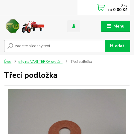
0
ks
za
0,00 Kč
Menu
Hledat
Úvod
díly na VARI TERRA systém
Třecí podložka
Třecí podložka