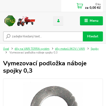
0
ks
za
0,00 Kč
Menu
Hledat
Úvod
díly na VARI TERRA systém
díly motorů JIKOV / VARI
Spojky
Vymezovací podložka náboje spojky 0,3
Vymezovací podložka náboje
spojky 0,3