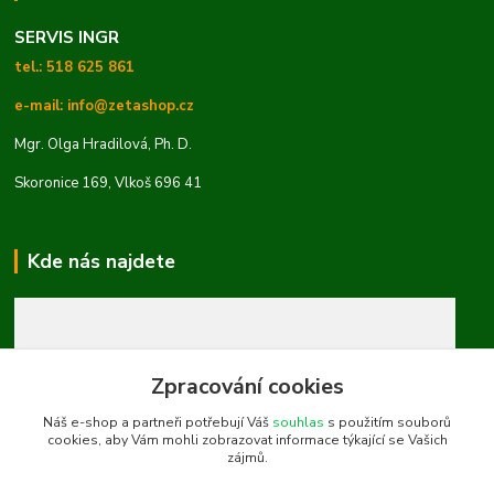
SERVIS INGR
tel.: 518 625 861
e-mail: info@zetashop.cz
Mgr. Olga Hradilová, Ph. D.
Skoronice 169, Vlkoš 696 41
Kde nás najdete
Zpracování cookies
Náš e-shop a partneři potřebují Váš
souhlas
s použitím souborů
cookies, aby Vám mohli zobrazovat informace týkající se Vašich
zájmů.