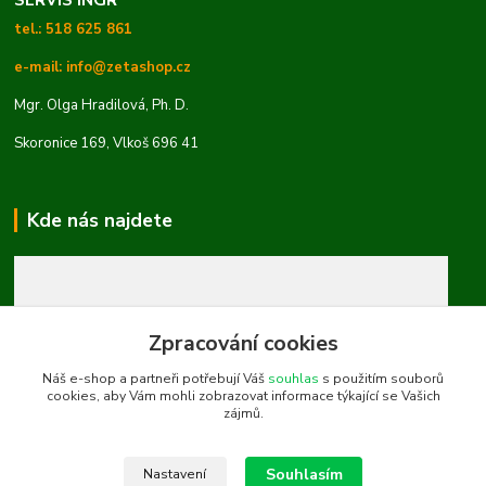
tel.: 518 625 861
e-mail: info@zetashop.cz
Mgr. Olga Hradilová, Ph. D.
Skoronice 169, Vlkoš 696 41
Kde nás najdete
Zpracování cookies
Náš e-shop a partneři potřebují Váš
souhlas
s použitím souborů
cookies, aby Vám mohli zobrazovat informace týkající se Vašich
zájmů.
Souhlasím
Nastavení