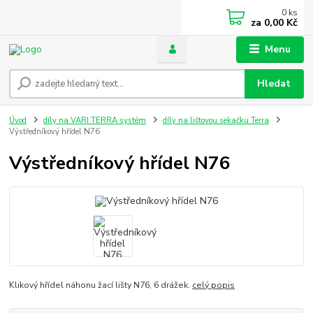
0
ks
za
0,00 Kč
Menu
Hledat
Úvod
díly na VARI TERRA systém
díly na lištovou sekačku Terra
Výstředníkový hřídel N76
Výstředníkový hřídel N76
Klikový hřídel náhonu žací lišty N76, 6 drážek.
celý popis