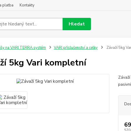
a platba
Kontakty
Hledat
íly na VARI TERRA systém
VARI příslušenství a celky
Závaží 5kg Var
ží 5kg Vari kompletní
Závaží
pasivn
Dos
69
570