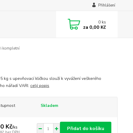
Přihlášení
0
ks
za
0,00 Kč
i kompletní
 5 kg s upevňovací kličkou slouží k vyvážení veškerého
ího nářadí VARI.
celý popis
tupnost
Skladem
0 Kč
/
ks
Přidat do košíku
 Kč
bez DPH