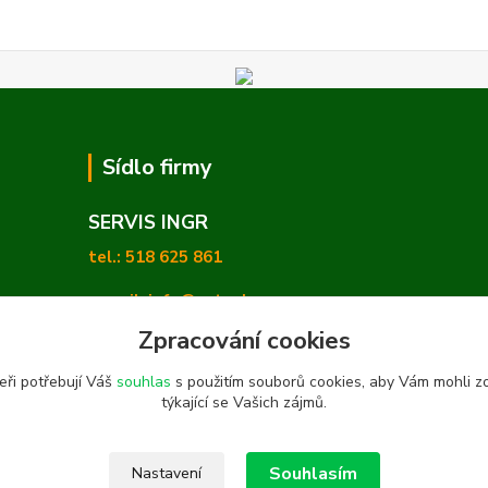
Sídlo firmy
SERVIS INGR
tel.: 518 625 861
e-mail: info@zetashop.cz
Zpracování cookies
Mgr. Olga Hradilová, Ph. D.
eři potřebují Váš
souhlas
s použitím souborů cookies, aby Vám mohli z
Skoronice 169, Vlkoš 696 41
týkající se Vašich zájmů.
Souhlasím
Nastavení