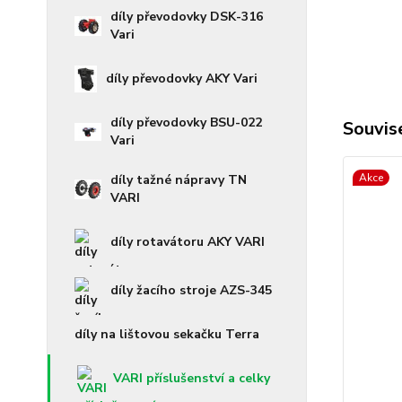
díly převodovky DSK-316
Vari
díly převodovky AKY Vari
díly převodovky BSU-022
Souvise
Vari
Akce
díly tažné nápravy TN
VARI
díly rotavátoru AKY VARI
díly žacího stroje AZS-345
díly na lištovou sekačku Terra
VARI příslušenství a celky