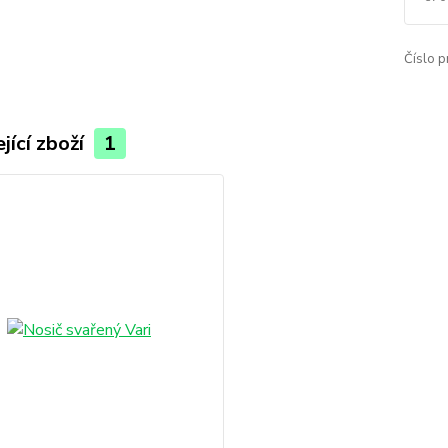
Číslo p
jící zboží
1