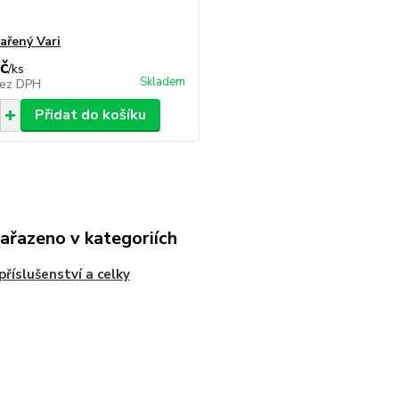
ařený Vari
č
/
ks
Skladem
ez DPH
Přidat do košíku
zařazeno v kategoriích
příslušenství a celky