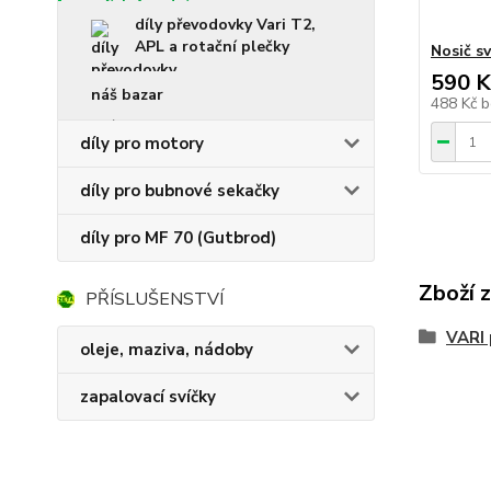
díly převodovky Vari T2,
APL a rotační plečky
Nosič sv
590 K
náš bazar
488 Kč
b
díly pro motory
díly pro bubnové sekačky
díly pro MF 70 (Gutbrod)
Zboží 
PŘÍSLUŠENSTVÍ
VARI 
oleje, maziva, nádoby
zapalovací svíčky