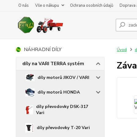
O nás
Vše o nákupu
Ochrana osobních údajů
Doprava 
NÁHRADNÍ DÍLY
Úvod
d
Záva
díly na VARI TERRA systém
díly motorů JIKOV / VARI
díly motorů HONDA
díly převodovky DSK-317
Vari
díly převodovky T-20 Vari