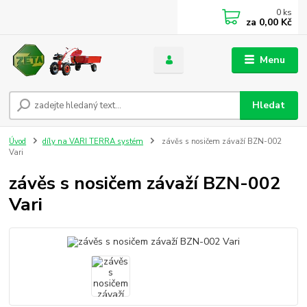
0
ks
za
0,00 Kč
Menu
Hledat
Úvod
díly na VARI TERRA systém
závěs s nosičem závaží BZN-002
Vari
závěs s nosičem závaží BZN-002
Vari