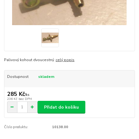
Palivový kohout dvoucestný.
celý popis
Dostupnost
skladem
285 Kč
/
ks
236 Kč
bez DPH
Přidat do košíku
Číslo produktu:
10138.00