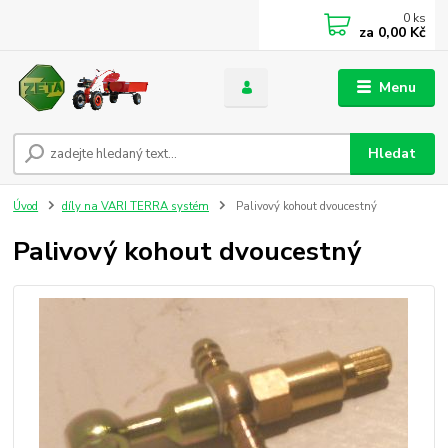
0
ks
za
0,00 Kč
Menu
Hledat
Úvod
díly na VARI TERRA systém
Palivový kohout dvoucestný
Palivový kohout dvoucestný