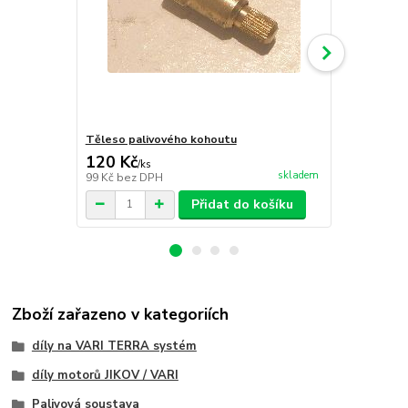
Těleso palivového kohoutu
Těsnění pal
120 Kč
6 Kč
/
ks
/
ks
skladem
99 Kč
bez DPH
5 Kč
bez DP
Přidat do košíku
Zboží zařazeno v kategoriích
díly na VARI TERRA systém
díly motorů JIKOV / VARI
Palivová soustava