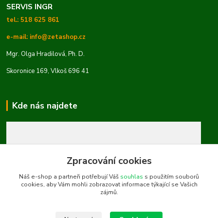
SERVIS INGR
tel.: 518 625 861
e-mail: info@zetashop.cz
Mgr. Olga Hradilová, Ph. D.
Skoronice 169, Vlkoš 696 41
Kde nás najdete
Zpracování cookies
Náš e-shop a partneři potřebují Váš
souhlas
s použitím souborů
cookies, aby Vám mohli zobrazovat informace týkající se Vašich
zájmů.