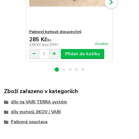
Palivový kohout dvoucestný
Palivový ko
285 Kč
285 Kč
/
ks
/
ks
skladem
236 Kč
bez DPH
236 Kč
bez 
Přidat do košíku
Zboží zařazeno v kategoriích
díly na VARI TERRA systém
díly motorů JIKOV / VARI
Palivová soustava