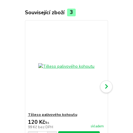
Související zboží
3
Těleso palivového kohoutu
Přípojka ka
120 Kč
88 Kč
/
ks
/
ks
skladem
99 Kč
bez DPH
73 Kč
bez D