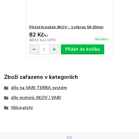
Pístní kroužek JIKOV - 1.výbrus 56,25mm
82 Kč
/
ks
Skladem
68 Kč
bez DPH
Přidat do košíku
Zboží zařazeno v kategoriích
díly na VARI TERRA systém
díly motorů JIKOV / VARI
Válce,písty