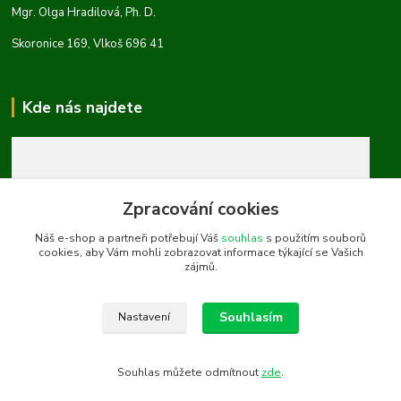
Mgr. Olga Hradilová, Ph. D.
Skoronice 169, Vlkoš 696 41
Kde nás najdete
Zpracování cookies
Náš e-shop a partneři potřebují Váš
souhlas
s použitím souborů
cookies, aby Vám mohli zobrazovat informace týkající se Vašich
zájmů.
Souhlasím
Nastavení
Souhlas můžete odmítnout
zde
.
Vytvořeno na
Eshop-rychle.cz