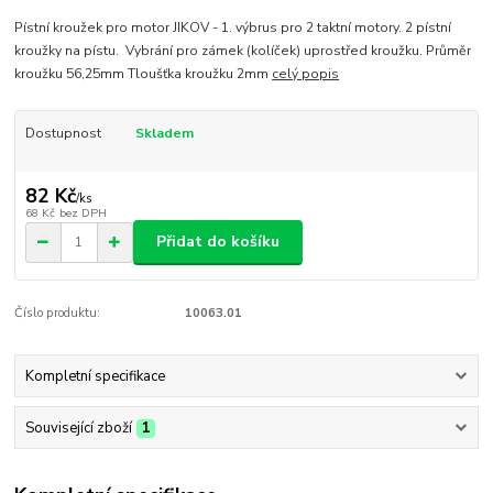
Pístní kroužek pro motor JIKOV - 1. výbrus pro 2 taktní motory. 2 pístní
kroužky na pístu. Vybrání pro zámek (kolíček) uprostřed kroužku. Průměr
kroužku 56,25mm Tloušťka kroužku 2mm
celý popis
Dostupnost
Skladem
82 Kč
/
ks
68 Kč
bez DPH
Přidat do košíku
Číslo produktu:
10063.01
Kompletní specifikace
Související zboží
1