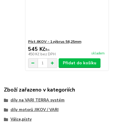
Píst JIKOV - 1.výbrus 56,25mm
545 Kč
/
ks
skladem
450 Kč
bez DPH
Přidat do košíku
Zboží zařazeno v kategoriích
díly na VARI TERRA systém
díly motorů JIKOV / VARI
Válce,písty