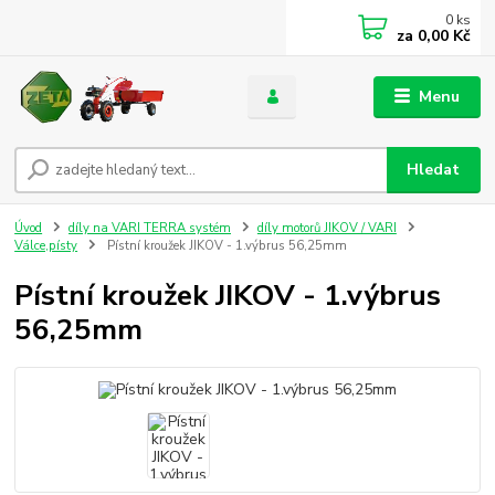
0
ks
za
0,00 Kč
Menu
Hledat
Úvod
díly na VARI TERRA systém
díly motorů JIKOV / VARI
Válce,písty
Pístní kroužek JIKOV - 1.výbrus 56,25mm
Pístní kroužek JIKOV - 1.výbrus
56,25mm