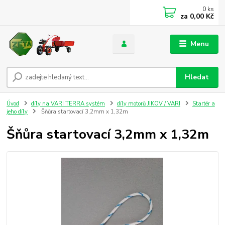
0
ks
za
0,00 Kč
Menu
Hledat
Úvod
díly na VARI TERRA systém
díly motorů JIKOV / VARI
Startér a
jeho díly
Šňůra startovací 3,2mm x 1,32m
Šňůra startovací 3,2mm x 1,32m