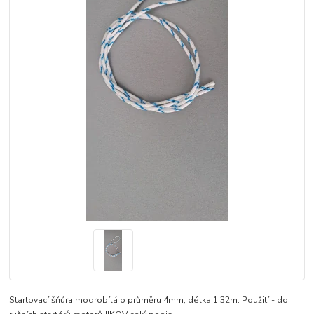
Startovací šňůra modrobílá o průměru 4mm, délka 1,32m. Použití - do