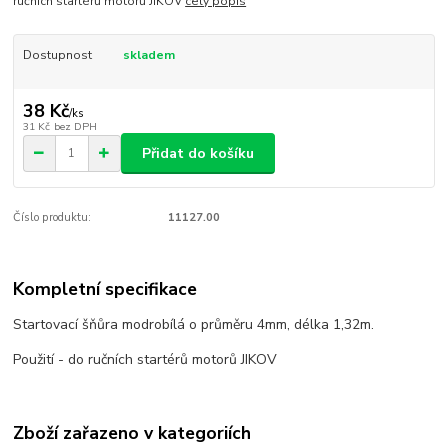
ručních startérů motorů JIKOV
celý popis
Dostupnost
skladem
38 Kč
/
ks
31 Kč
bez DPH
Přidat do košíku
Číslo produktu:
11127.00
Kompletní specifikace
Startovací šňůra modrobílá o průměru 4mm, délka 1,32m.
Použití - do ručních startérů motorů JIKOV
Zboží zařazeno v kategoriích