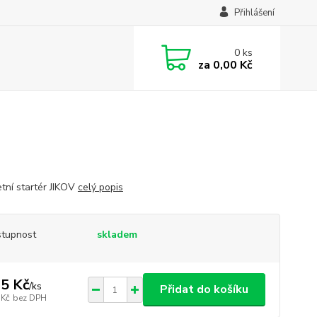
Přihlášení
0
ks
za
0,00 Kč
tní startér JIKOV
celý popis
tupnost
skladem
5 Kč
/
ks
Přidat do košíku
 Kč
bez DPH