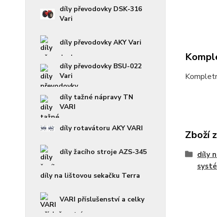
díly převodovky DSK-316
Vari
díly převodovky AKY Vari
Komple
díly převodovky BSU-022
Vari
Kompletn
díly tažné nápravy TN
VARI
díly rotavátoru AKY VARI
Zboží 
díly žacího stroje AZS-345
díly 
syst
díly na lištovou sekačku Terra
VARI příslušenství a celky