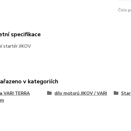
Číslo p
tní specifikace
í startér JIKOV
zařazeno v kategoriích
na VARI TERRA
díly motorů JIKOV / VARI
Star
ém