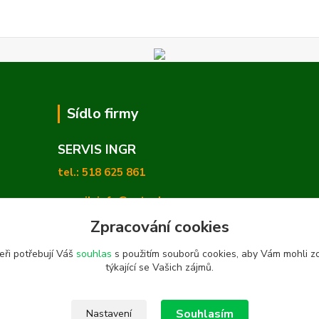
Sídlo firmy
SERVIS INGR
tel.: 518 625 861
e-mail: info@zetashop.cz
Zpracování cookies
Mgr. Olga Hradilová, Ph. D.
eři potřebují Váš
souhlas
s použitím souborů cookies, aby Vám mohli z
Skoronice 169, Vlkoš 696 41
týkající se Vašich zájmů.
Souhlasím
Nastavení