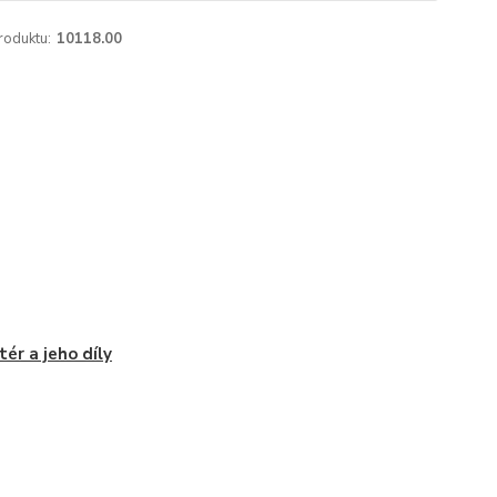
roduktu:
10118.00
tér a jeho díly