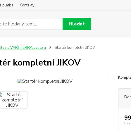
a platba
Kontakty
Hledat
íly na VARI TERRA systém
Startér kompletní JIKOV
tér kompletní JIKOV
Komple
Dos
99
822