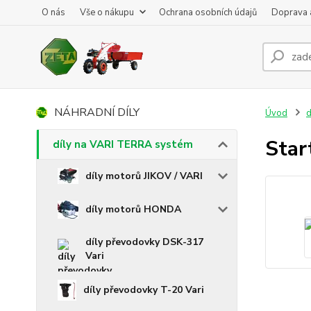
O nás
Vše o nákupu
Ochrana osobních údajů
Doprava 
NÁHRADNÍ DÍLY
Úvod
d
Star
díly na VARI TERRA systém
díly motorů JIKOV / VARI
díly motorů HONDA
díly převodovky DSK-317
Vari
díly převodovky T-20 Vari