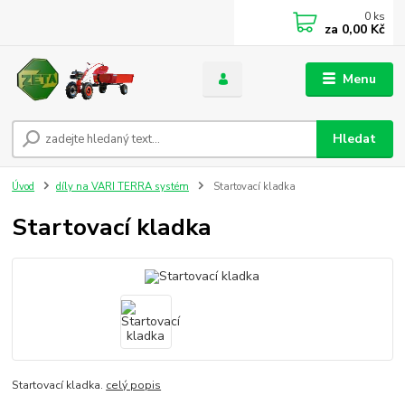
0
ks
za
0,00 Kč
Menu
Hledat
Úvod
díly na VARI TERRA systém
Startovací kladka
Startovací kladka
Startovací kladka.
celý popis