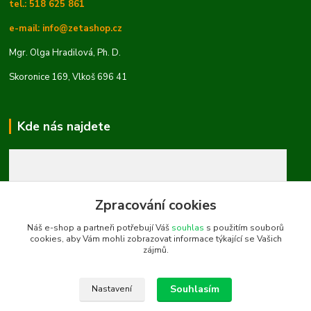
tel.: 518 625 861
e-mail: info@zetashop.cz
Mgr. Olga Hradilová, Ph. D.
Skoronice 169, Vlkoš 696 41
Kde nás najdete
Zpracování cookies
Náš e-shop a partneři potřebují Váš
souhlas
s použitím souborů
cookies, aby Vám mohli zobrazovat informace týkající se Vašich
zájmů.
Souhlasím
Nastavení