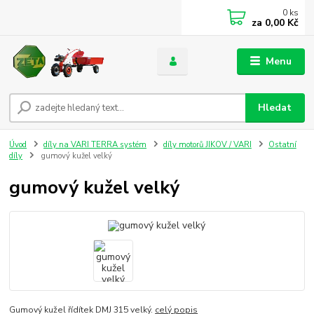
0
ks
za
0,00 Kč
Menu
Hledat
Úvod
díly na VARI TERRA systém
díly motorů JIKOV / VARI
Ostatní
díly
gumový kužel velký
gumový kužel velký
Gumový kužel řídítek DMJ 315 velký.
celý popis