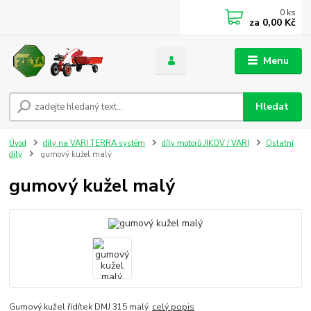
0
ks
za
0,00 Kč
Menu
Hledat
Úvod
díly na VARI TERRA systém
díly motorů JIKOV / VARI
Ostatní
díly
gumový kužel malý
gumový kužel malý
Gumový kužel řídítek DMJ 315 malý.
celý popis