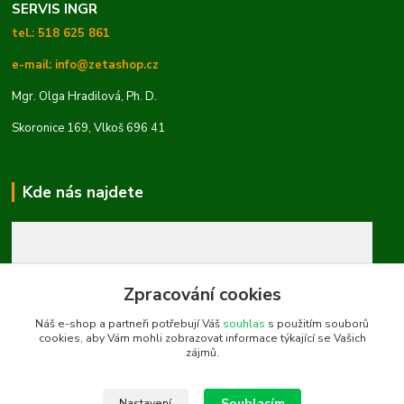
SERVIS INGR
tel.: 518 625 861
e-mail: info@zetashop.cz
Mgr. Olga Hradilová, Ph. D.
Skoronice 169, Vlkoš 696 41
Kde nás najdete
Zpracování cookies
Náš e-shop a partneři potřebují Váš
souhlas
s použitím souborů
cookies, aby Vám mohli zobrazovat informace týkající se Vašich
zájmů.
Souhlasím
Nastavení