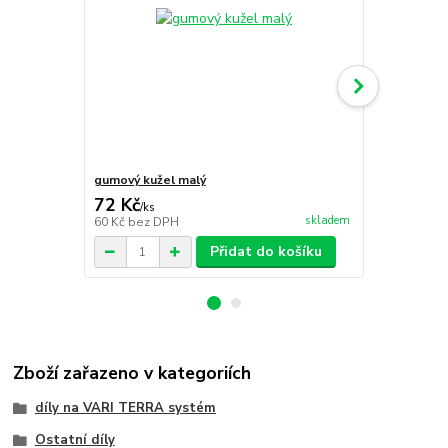
gumový kužel malý
gumový kuže
72 Kč
88 Kč
/
ks
/
ks
skladem
60 Kč
bez DPH
73 Kč
bez D
Přidat do košíku
Zboží zařazeno v kategoriích
díly na VARI TERRA systém
Ostatní díly